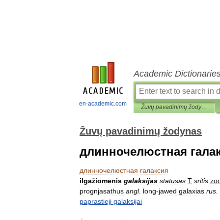
Academic Dictionarie
en-academic.com
Žuvų pavadinimų žodynas
Žuvų pavadinimų žodynas
длинночелюстная гала
длинночелюстная
галаксия
ilgažiomenis
galaksijas
statusas
T
sritis
zoo
prognjasathus
angl
.
long
-
jawed
galaxias
rus
.
paprastieji
galaksijai