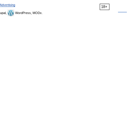
Advertising
18+
upal,
WordPress, MODx.