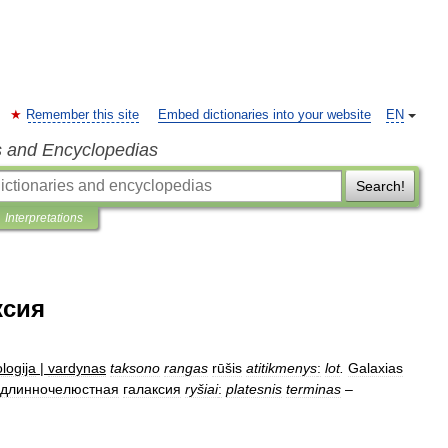
Remember this site
Embed dictionaries into your website
EN
s and Encyclopedias
Search!
Interpretations
ксия
logija
|
vardynas
taksono
rangas
rūšis
atitikmenys
:
lot
.
Galaxias
длинночелюстная
галаксия
ryšiai
:
platesnis
terminas
–