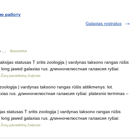
ю работу
Galaxias rostratus
tus …
Википедия
ksijas statusas T sritis zoologija | vardynas taksono rangas rūšis
l. long jawed galaxias rus. длинночелюстная галаксия ryšiai:
…
Žuvų pavadinimų žodynas
zoologija | vardynas taksono rangas rūšis atitikmenys: lot.
axias rus. длинночелюстная галаксия ryšiai: platesnis terminas –
as statusas T sritis zoologija | vardynas taksono rangas rūšis
l. long jawed galaxias rus. длинночелюстная галаксия ryšiai:
…
Žuvų pavadinimų žodynas