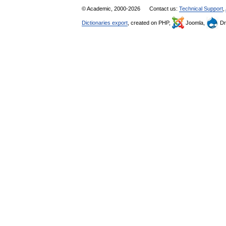
© Academic, 2000-2026
Contact us:
Technical Support
,
Dictionaries export
, created on PHP,
Joomla,
Dr